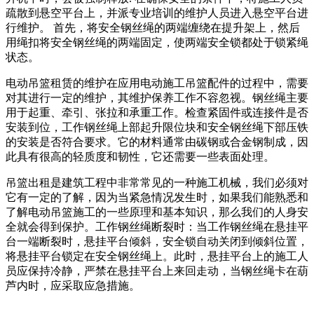
疏散到悬空平台上，并派专业培训的维护人员进入悬空平台进
行维护。 首先，将安全钢丝绳的两端缠绕在提升架上，然后
用绳扣将安全钢丝绳的两端固定，使两端安全锁都处于锁紧绳
状态。
电动吊篮租赁的维护在应用电动施工吊篮配件的过程中，需要
对其进行一定的维护，其维护保养工作不容忽视。钢丝绳主要
用于起重、牵引、张拉和承重工作。检查紧固件或连接件是否
安装到位，工作钢丝绳上部起升限位块和安全钢丝绳下部压铁
的安装是否符合要求。它的材料通常由碳钢或合金钢制成，因
此具有很高的轻质度和韧性，它还需要一些表面处理。
吊篮出租是建筑工程中非常常见的一种施工机械，我们必须对
它有一定的了解，因为当紧急情况发生时，如果我们能熟悉和
了解电动吊篮施工的一些原理和基本知识，那么我们的人身安
全就会得到保护。工作钢丝绳断裂时：当工作钢丝绳在悬挂平
台一端断裂时，悬挂平台倾斜，安全锁自动关闭到倾斜位置，
将悬挂平台锁定在安全钢丝绳上。此时，悬挂平台上的施工人
员应保持冷静，严禁在悬挂平台上来回走动，当钢丝绳卡在葫
芦内时，应采取应急措施。